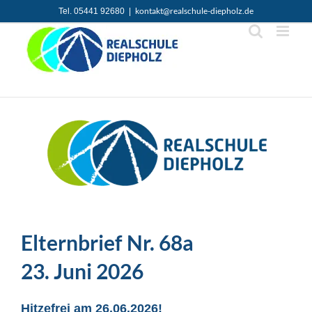
Zum
kontakt@realschule-diepholz.de
Tel. 05441 92680
|
Inhalt
springen
Elternbrief Nr. 68a
23. Juni 2026
Hitzefrei am 26.06.2026!