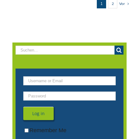
Vor
2
1
Suche
nach:
Log in
Remember Me