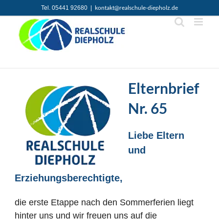
Zum
kontakt@realschule-diepholz.de
Tel. 05441 92680
|
Inhalt
springen
Elternbrief
Nr. 65
Liebe Eltern
und
Erziehungsberechtigte,
die erste Etappe nach den Sommerferien liegt
hinter uns und wir freuen uns auf die