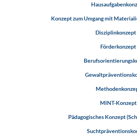
Hausaufgabenkonz
Konzept zum Umgang mit Materialie
Disziplinkonzep
Förderkonzept
Berufsorientierungsk
Gewaltpräventionsko
Methodenkonzep
MINT-Konzept 
Pädagogisches Konzept (Sc
Suchtpräventionsko