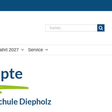
Suche
nach:
ahrt 2027
Service
pte
chule Diepholz