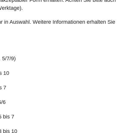
 akzeptabler Form erhalten. Achten Sie bitte auch
Werktage).
r in Auswahl. Weitere Informationen erhalten Sie
 5/7/9)
s 10
s 7
5/6
 bis 7
 bis 10