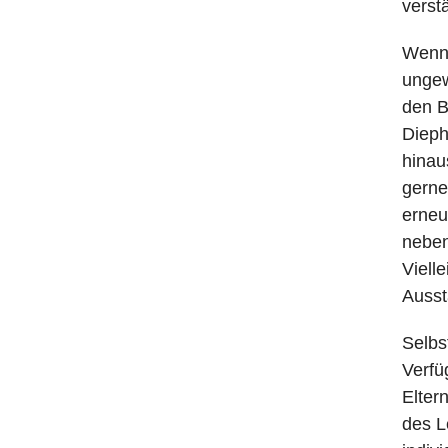
verst
Wenn 
ungew
den B
Dieph
hinau
gerne
erneu
neben
Viell
Ausst
Selbs
Verfü
Elter
des L