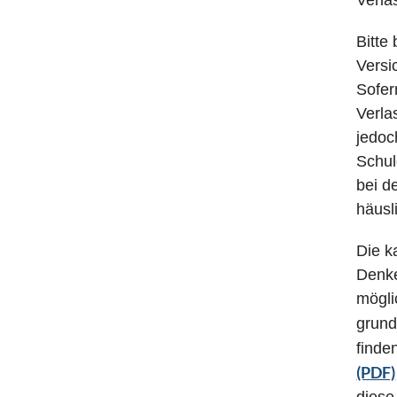
Verla
Bitte
Versi
Sofer
Verla
jedoc
Schul
bei d
häusl
Die k
Denke
mögli
grund
finde
(PDF)