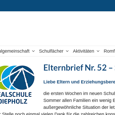
lgemeinschaft
Schulfächer
Aktivitäten
Romf
Elternbrief Nr. 52
Liebe Eltern und Erziehungsbere
die ersten Wochen im neuen Schulj
Sommer allen Familien ein wenig E
außergewöhnliche Situation der le
r Stelle noch einmal vielen Dank für die zahlreichen ko