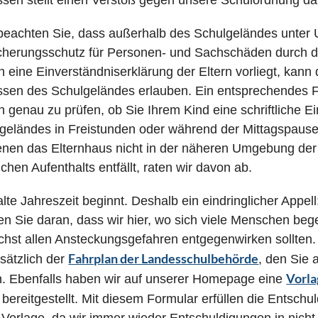
ssen stellt einen Verstoß gegen unsere Schulordnung da
 beachten Sie, dass außerhalb des Schulgeländes unter 
cherungsschutz für Personen- und Sachschäden durch d
n eine Einverständniserklärung der Eltern vorliegt, kan
ssen des Schulgeländes erlauben. Ein entsprechendes Form
h genau zu prüfen, ob Sie Ihrem Kind eine schriftliche 
geländes in Freistunden oder während der Mittagspause 
enen das Elternhaus nicht in der näheren Umgebung der S
ichen Aufenthalts entfällt, raten wir davon ab.
alte Jahreszeit beginnt. Deshalb ein eindringlicher Appel
n Sie daran, dass wir hier, wo sich viele Menschen bege
chst allen Ansteckungsgefahren entgegenwirken sollten.
Fahrplan der Landesschulbehörde
sätzlich der
, den Sie
Vorla
n. Ebenfalls haben wir auf unserer Homepage eine
bereitgestellt. Mit diesem Formular erfüllen die Entschu