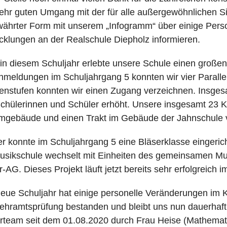
ehr guten Umgang mit der für alle außergewöhnlichen Si
währter Form mit unserem „Infogramm“ über einige Perso
cklungen an der Realschule Diepholz informieren.
in diesem Schuljahr erlebte unsere Schule einen großen
meldungen im Schuljahrgang 5 konnten wir vier Parallel
enstufen konnten wir einen Zugang verzeichnen. Insgesa
chülerinnen und Schüler erhöht. Unsere insgesamt 23 Kl
gebäude und einen Trakt im Gebäude der Jahnschule ve
r konnte im Schuljahrgang 5 eine Bläserklasse eingericht
usikschule wechselt mit Einheiten des gemeinsamen Mu
r-AG. Dieses Projekt läuft jetzt bereits sehr erfolgreich 
eue Schuljahr hat einige personelle Veränderungen im Ko
Lehramtsprüfung bestanden und bleibt uns nun dauerhaft a
rteam seit dem 01.08.2020 durch Frau Heise (Mathemati