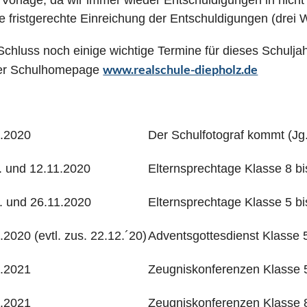
 Vorlage, da wir immer wieder Entschuldigungen in nicht
ie fristgerechte Einreichung der Entschuldigungen (drei 
chluss noch einige wichtige Termine für dieses Schuljah
www.realschule-diepholz.de
der Schulhomepage
0.2020
Der Schulfotograf kommt (Jg.
. und 12.11.2020
Elternsprechtage Klasse 8 bi
. und 26.11.2020
Elternsprechtage Klasse 5 bi
.2020 (evtl. zus. 22.12.´20)
Adventsgottesdienst Klasse 
1.2021
Zeugniskonferenzen Klasse 5
1.2021
Zeugniskonferenzen Klasse 8