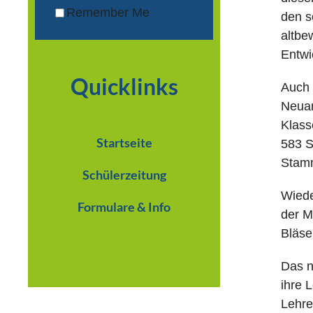
Remember Me
den s
altbe
Entwi
Quicklinks
Auch 
Neuan
Klass
Startseite
583 S
Stamm
Schülerzeitung
Wiede
Formulare & Info
der M
Bläse
Das n
ihre 
Lehre