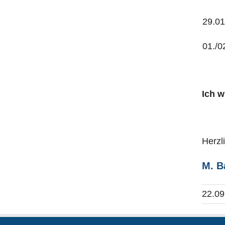
29.0
01./0
Ich 
Herzl
M. B
22.09