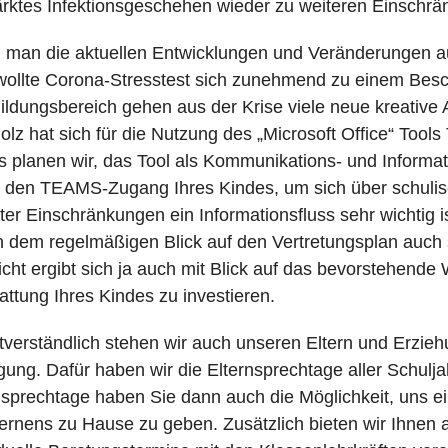
ärktes Infektionsgeschehen wieder zu weiteren Einsch
man die aktuellen Entwicklungen und Veränderungen auf
ollte Corona-Stresstest sich zunehmend zu einem Beschle
ildungsbereich gehen aus der Krise viele neue kreative
olz hat sich für die Nutzung des „Microsoft Office“ To
s planen wir, das Tool als Kommunikations- und Informat
 den TEAMS-Zugang Ihres Kindes, um sich über schulisc
ter Einschränkungen ein Informationsfluss sehr wichtig is
 dem regelmäßigen Blick auf den Vertretungsplan auch
eicht ergibt sich ja auch mit Blick auf das bevorstehende 
attung Ihres Kindes zu investieren.
tverständlich stehen wir auch unseren Eltern und Erzieh
gung. Dafür haben wir die Elternsprechtage aller Schu
nsprechtage haben Sie dann auch die Möglichkeit, uns
ernens zu Hause zu geben. Zusätzlich bieten wir Ihnen a