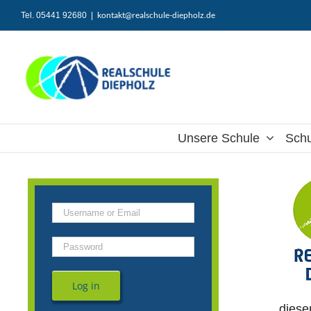
Zum
kontakt@realschule-diepholz.de
Tel. 05441 92680
|
Inhalt
springen
Unsere Schule
Schu
Log in
diese