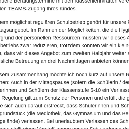
iduelle Beratungstermine mit den Klassenlehrkräften ve
 den TEAMS-Zugang Ihres Kindes.
nem möglichst regulären Schulbetrieb gehört für unsere 
agsangebot. Im Rahmen der Möglichkeiten, die die Hyg
rgrund der personellen Ressourcen mussten wir dieses
betriebs zwar reduzieren, trotzdem konnten wir ein kl
n, dass wir dieses Angebot zum zweiten Halbjahr weite
ssliche Betreuung an drei Nachmittagen anbieten können
esem Zusammenhang möchte ich noch kurz auf unsere 
hen: Auch in der Mittagspause (sofern die Schülerin / de
erinnen und Schülern der Klassenstufe 5-10 ein Verlasse
 Regelung gilt zum Schutz der Personen und erfüllt die ge
e sich auch darauf erstreckt, dass Schülerinnen und Sch
grundstück (die Mediothek, das Gymnasium und das Ber
gelände) verlassen. Bei unerlaubtem Verlassen des Schul