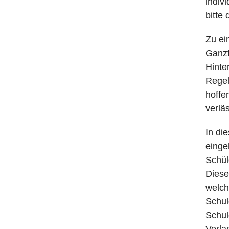
indiv
bitte
Zu ei
Ganzt
Hinte
Regel
hoffe
verlä
In di
einge
Schül
Diese
welch
Schul
Schul