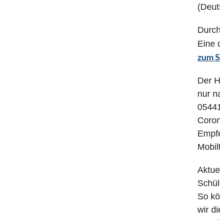
(Deut
Durch
Eine 
zum S
Der H
nur n
05441
Coron
Empfe
Mobil
Aktue
Schül
So kö
wir d