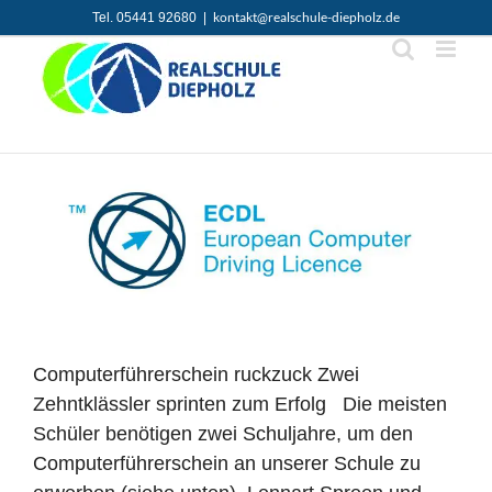
Zum
kontakt@realschule-diepholz.de
Tel. 05441 92680
|
Inhalt
springen
Computerführerschein ruckzuck Zwei
Zehntklässler sprinten zum Erfolg Die meisten
Schüler benötigen zwei Schuljahre, um den
Computerführerschein an unserer Schule zu