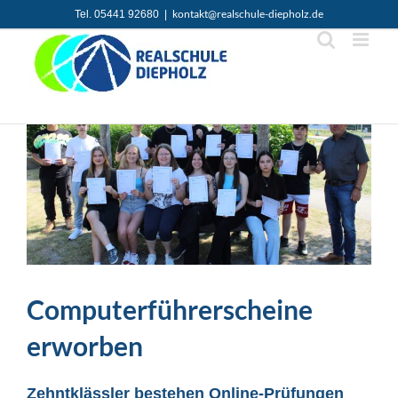
Zum
kontakt@realschule-diepholz.de
Tel. 05441 92680
|
Inhalt
springen
Computerführerscheine
erworben
Zehntklässler bestehen Online-Prüfungen