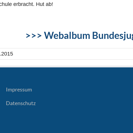
chule erbracht. Hut ab!
>>> Webalbum Bundesjug
.2015
Impressum
Datenschutz