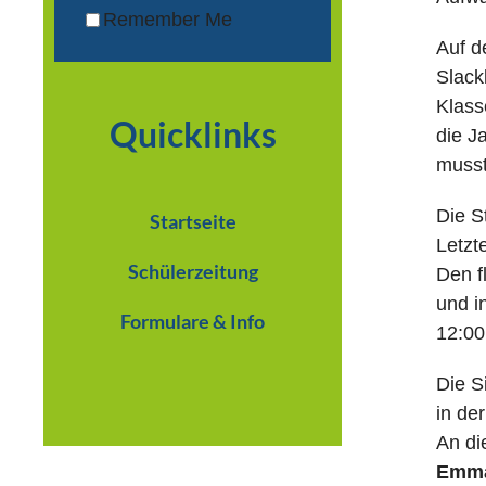
Remember Me
Auf d
Slack
Klass
Quicklinks
die J
musst
Die S
Startseite
Letzt
Schülerzeitung
Den f
und i
Formulare & Info
12:00
Die S
in de
An di
Emma