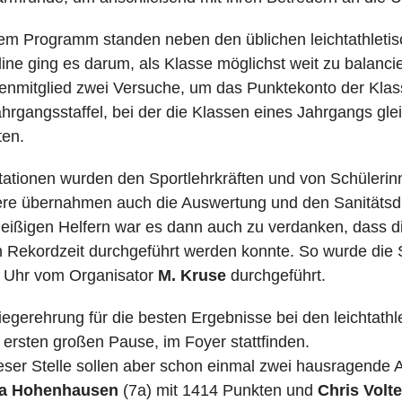
em Programm standen neben den üblichen leichtathletisc
line ging es darum, als Klasse möglichst weit zu balanc
enmitglied zwei Versuche, um das Punktekonto der Klass
ahrgangsstaffel, bei der die Klassen eines Jahrgangs gle
en.
tationen wurden den Sportlehrkräften und von Schülerin
ere übernahmen auch die Auswertung und den Sanitätsdi
leißigen Helfern war es dann auch zu verdanken, dass di
n Rekordzeit durchgeführt werden konnte. So wurde die 
 Uhr vom Organisator
M. Kruse
durchgeführt.
iegerehrung für die besten Ergebnisse bei den leichtathl
r ersten großen Pause, im Foyer stattfinden.
eser Stelle sollen aber schon einmal zwei hausragende 
 Hohenhausen
(7a) mit 1414 Punkten und
Chris Volt