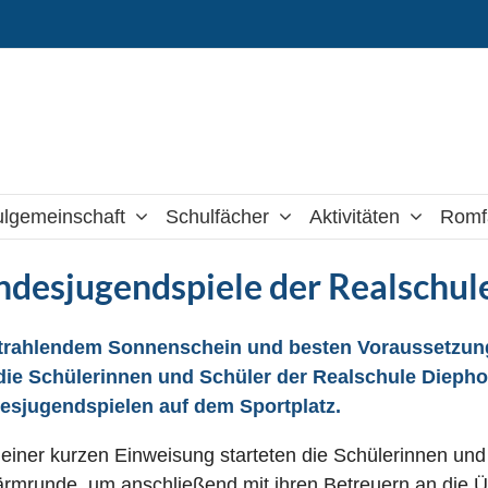
lgemeinschaft
Schulfächer
Aktivitäten
Romf
ndesjugendspiele der Realschul
strahlendem Sonnenschein und besten Voraussetzung
die Schülerinnen und Schüler der Realschule Diepho
esjugendspielen auf dem Sportplatz.
einer kurzen Einweisung starteten die Schülerinnen und
rmrunde, um anschließend mit ihren Betreuern an die 