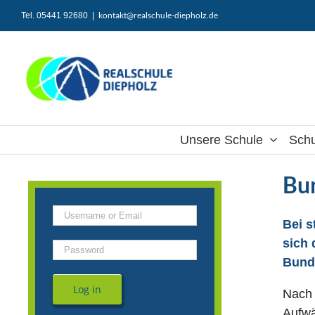
Zum
kontakt@realschule-diepholz.de
Tel. 05441 92680
|
Inhalt
springen
Unsere Schule
Schu
Bu
Bei 
sich 
Bund
Log in
Nach 
Aufwä