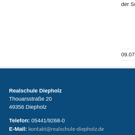
der S
09.07
Realschule Diepholz
Thouarsstraße 20
49356 Diepholz
Telefon:
05441/9268-0
kontakt
@realschule-diepholz.de
E-Mail: