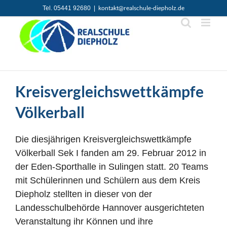
Zum
kontakt@realschule-diepholz.de
Tel. 05441 92680
|
Inhalt
springen
Kreisvergleichswettkämpfe
Völkerball
Die diesjährigen Kreisvergleichswettkämpfe
Völkerball Sek I fanden am 29. Februar 2012 in
der Eden-Sporthalle in Sulingen statt. 20 Teams
mit Schülerinnen und Schülern aus dem Kreis
Diepholz stellten in dieser von der
Landesschulbehörde Hannover ausgerichteten
Veranstaltung ihr Können und ihre