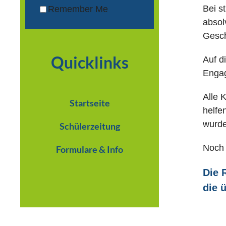
Bei s
Remember Me
absol
Gesch
Quicklinks
Auf d
Engag
Alle 
Startseite
helfe
wurde
Schülerzeitung
Noch 
Formulare & Info
Die 
die 