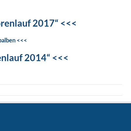
renlauf 2017“ <<<
balben <<<
enlauf 2014“ <<<