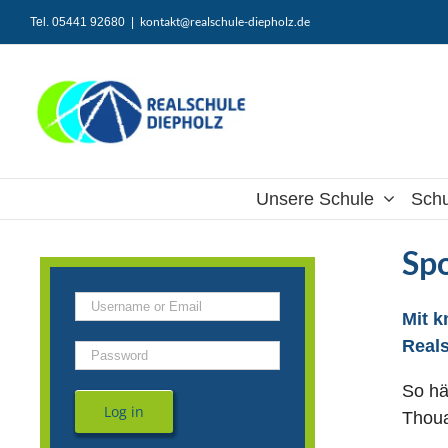
Zum
kontakt@realschule-diepholz.de
Tel. 05441 92680
|
Inhalt
springen
Unsere Schule
Schu
Sp
Mit k
Reals
So hä
Log in
Thoua