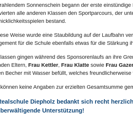
trahlendem Sonnenschein begann der erste einstündige 
vierten alle anderen Klassen den Sportparcours, der un
icklichkeitsspielen bestand.
iese Weise wurde eine Staubildung auf der Laufbahn v
ement für die Schule ebenfalls etwas für die Stärkung i
Klassen gingen während des Sponsorenlaufs an ihre Gre
nden Eltern,
Frau Kettler
,
Frau Klatte
sowie
Frau Gazen
n Becher mit Wasser befüllt, welches freundlicherweise
können keine Angaben zur erzielten Gesamtsumme gema
Realschule Diepholz bedankt sich recht herzlic
überwältigende Unterstützung!