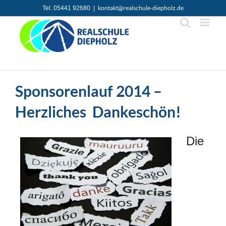
Zum
kontakt@realschule-diepholz.de
Tel. 05441 92680
|
Inhalt
springen
Sponsorenlauf 2014 –
Herzliches Dankeschön!
Die