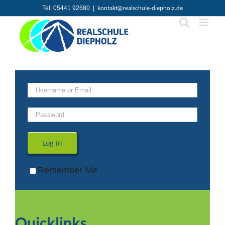
Zum
kontakt@realschule-diepholz.de
Tel. 05441 92680
|
Inhalt
springen
Log in
Remember Me
Quicklinks