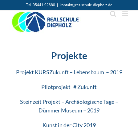
Zum
kontakt@realschule-diepholz.de
Tel. 05441 92680
|
Inhalt
springen
Projekte
Projekt KURSZukunft – Lebensbaum – 2019
Pilotprojekt # Zukunft
Steinzeit Projekt – Archäologische Tage –
Dümmer Museum – 2019
Kunst in der City 2019