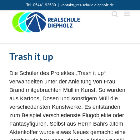
Zum
kontakt@realschule-diepholz.de
Tel. 05441 92680
|
Inhalt
springen
Trash it up
Die Schüler des Projektes „Trash it up“
verwandelten unter der Anleitung von Frau
Brand mitgebrachten Müll in Kunst. So wurden
aus Kartons, Dosen und sonstigem Müll die
verschiedensten Kunstwerke. Es entstanden
zum Beispiel verschiedenste Flugobjekte oder
Fantasyfiguren. Selbst aus Herrn Bahrs altem
Aktenkoffer wurde etwas Neues gemacht: eine