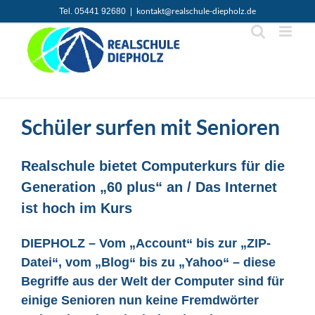
Zum
kontakt@realschule-diepholz.de
Tel. 05441 92680
|
Inhalt
springen
Schüler surfen mit Senioren
Realschule bietet Computerkurs für die
Generation „60 plus“ an / Das Internet
ist hoch im Kurs
DIEPHOLZ – Vom „Account“ bis zur „ZIP-
Datei“, vom „Blog“ bis zu „Yahoo“ – diese
Begriffe aus der Welt der Computer sind für
einige Senioren nun keine Fremdwörter