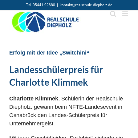
Zum
kontakt@realschule-diepholz.de
Tel. 05441 92680
|
Inhalt
springen
Erfolg mit der Idee „Switchini“
Landesschülerpreis für
Charlotte Klimmek
Charlotte Klimmek
, Schülerin der Realschule
Diepholz, gewann beim NFTE-Landesevent in
Osnabrück den Landes-Schülerpreis für
Unternehmergeist.