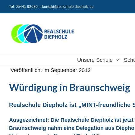
Zum
kontakt@realschule-diepholz.de
Tel. 05441 92680
|
Inhalt
springen
Unsere Schule
Schu
Veröffentlicht im September 2012
Würdigung in Braunschweig
Realschule Diepholz ist „MINT-freundliche 
Ausgezeichnet: Die Realschule Diepholz ist jetz
Braunschweig nahm eine Delegation aus Diepholz