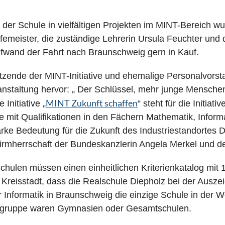
der Schule in vielfältigen Projekten im MINT-Bereich w
femeister, die zuständige Lehrerin Ursula Feuchter und
fwand der Fahrt nach Braunschweig gern in Kauf.
tzende der MINT-Initiative und ehemalige Personalvors
staltung hervor: „ Der Schlüssel, mehr junge Menschen
MINT Zukunft schaffen
 Initiative „
“ steht für die Initia
e mit Qualifikationen in den Fächern Mathematik, Infor
arke Bedeutung für die Zukunft des Industriestandortes D
irmherrschaft der Bundeskanzlerin Angela Merkel und de
hulen müssen einen einheitlichen Kriterienkatalog mit 14
 Kreisstadt, dass die Realschule Diepholz bei der Aus
r Informatik in Braunschweig die einzige Schule in der 
gsgruppe waren Gymnasien oder Gesamtschulen.