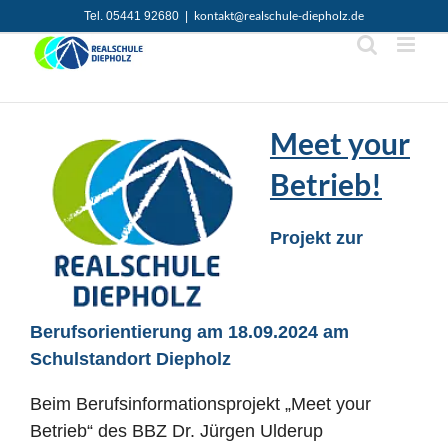
Zum
kontakt@realschule-diepholz.de
Tel. 05441 92680
|
Inhalt
springen
Meet your
Betrieb!
Projekt zur
Berufsorientierung am 18.09.2024 am
Schulstandort Diepholz
Beim Berufsinformationsprojekt „Meet your
Betrieb“ des BBZ Dr. Jürgen Ulderup