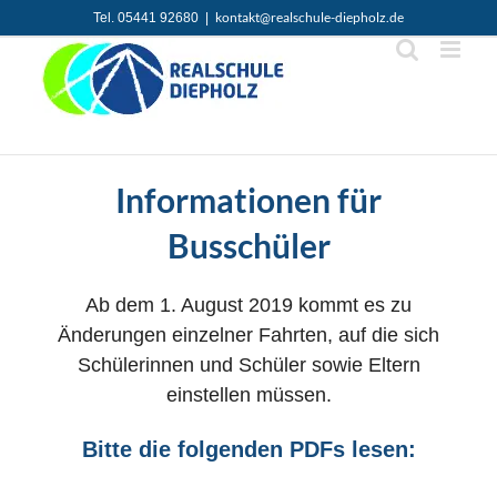
Zum
kontakt@realschule-diepholz.de
Tel. 05441 92680
|
Inhalt
springen
Informationen für
Busschüler
Ab dem 1. August 2019 kommt es zu
Änderungen einzelner Fahrten, auf die sich
Schülerinnen und Schüler sowie Eltern
einstellen müssen.
Bitte die folgenden PDFs lesen: