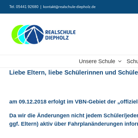
Zum
kontakt@realschule-diepholz.de
Tel. 05441 92680
|
Inhalt
springen
Unsere Schule
Schu
Liebe Eltern, liebe Schülerinnen und Schüle
am 09.12.2018 erfolgt im VBN-Gebiet der „offizie
Da wir die Änderungen nicht jedem Schüler/jeder
ggf. Eltern) aktiv über Fahrplanänderungen info