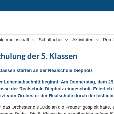
lgemeinschaft
Schulfächer
Aktivitäten
Romf
chulung der 5. Klassen
lassen starten an der Realschule Diepholz
er Lebensabschnitt beginnt: Am Donnerstag, dem 25.
lasse der Realschule Diepholz eingeschult. Feierlich
tzt vom Orchester der Realschule durch die festlich
das Orchester die „Ode an die Freude“ gespielt hatte, er
nden Rede. „Die 5. Klasse ist ein großer Neuanfang für