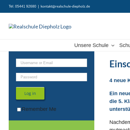
Zum
kontakt@realschule-diepholz.de
Tel. 05441 92680
|
Inhalt
springen
Unsere Schule
Schu
Eins
4 neue K
Ein neu
Log in
die 5. K
unterstü
Remember Me
Nachdem 
mutmache