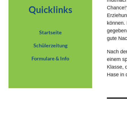
Quicklinks
Chance!“
Erziehun
können. 
gegeben.
Startseite
gute Nac
Schülerzeitung
Nach den
Formulare & Info
einem sp
Klasse, d
Hase in d