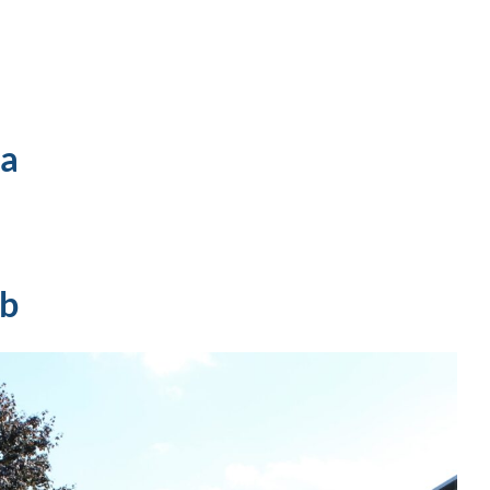
5a
5b