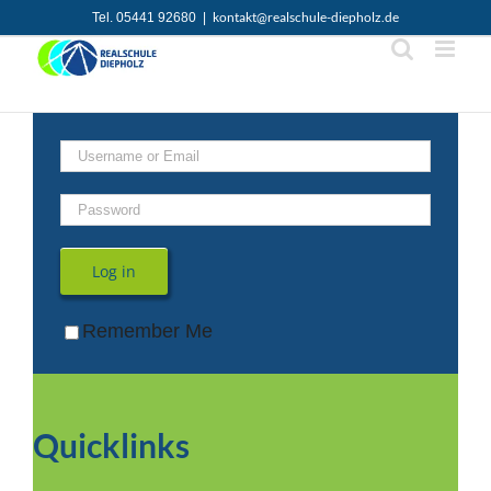
Zum
kontakt@realschule-diepholz.de
Tel. 05441 92680
|
Inhalt
springen
Log in
Remember Me
Quicklinks