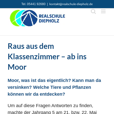
Zum
kontakt@realschule-diepholz.de
Tel. 05441 92680
|
Inhalt
springen
Raus aus dem
Klassenzimmer – ab ins
Moor
Moor, was ist das eigentlich? Kann man da
versinken? Welche Tiere und Pflanzen
können wir da entdecken?
Um auf diese Fragen Antworten zu finden,
machte der Jahrgang 5 am 21. bzw. 22. Mai