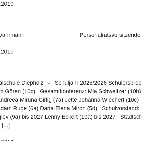
.2010
 Vahrmann Personalratsvorsitzende Herr 
.2010
chule Diepholz - Schuljahr 2025/2026 Schülersprech
 Gören (10c) Gesamtkonferenz: Mia Schweitzer (10b) M
Andreea Miruna Cirlig (7a) Jette Johanna Wiechert (10c)
Adam Ruge (6a) Daria-Elena Miron (5d) Schulvorstand: M
iev (9a) bis 2027 Lenny Eckert (10a) bis 2027 Stadtschü
[...]