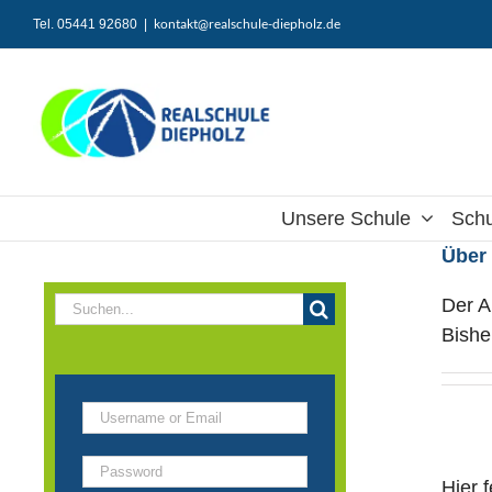
Zum
kontakt@realschule-diepholz.de
Tel. 05441 92680
|
Inhalt
springen
Unsere Schule
Schu
Übe
Der A
Suche
Bishe
nach:
Hier 