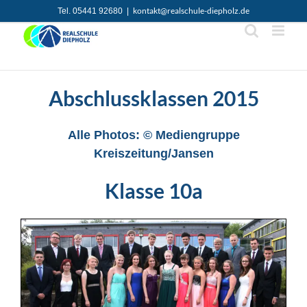
Zum
kontakt@realschule-diepholz.de
Tel. 05441 92680
|
Inhalt
springen
Abschlussklassen 2015
Alle Photos: © Mediengruppe
Kreiszeitung/Jansen
Klasse 10a